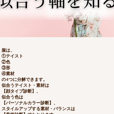
服は、
①テイスト
②色
③形
④素材
の4つに分解できます。
​似合うテイスト・素材は
【顔タイプ診断】、
似合う色は
【パーソナルカラー診断】、
スタイルアップする素材・バランスは