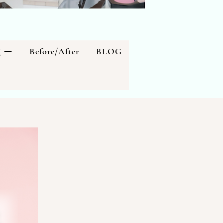
Before/After
BLOG
ミー