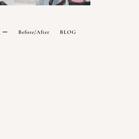
Before/After
BLOG
ミー